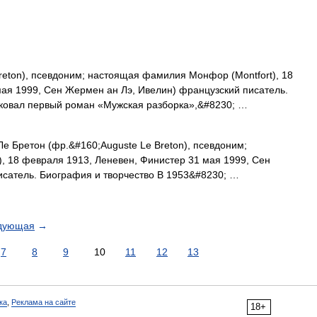
reton), псевдоним; настоящая фамилия Монфор (Montfort), 18
ая 1999, Сен Жермен ан Лэ, Ивелин) французский писатель.
иковал первый роман «Мужская разборка»,&#8230; …
е Бретон (фр.&#160;Auguste Le Breton), псевдоним;
, 18 февраля 1913, Леневен, Финистер 31 мая 1999, Сен
исатель. Биография и творчество В 1953&#8230; …
дующая
→
7
8
9
10
11
12
13
ка
,
Реклама на сайте
18+