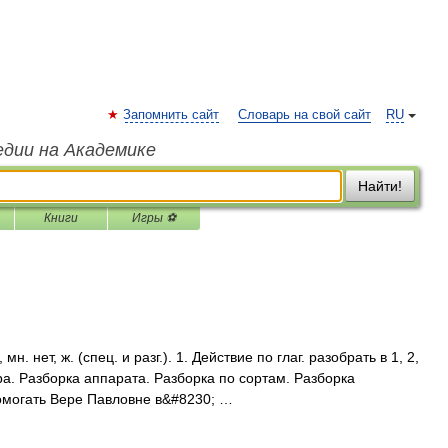
Запомнить сайт
Словарь на свой сайт
RU
едии на Академике
Найти!
Книги
Игры ⚽
. нет, ж. (спец. и разг.). 1. Действие по глаг. разобрать в 1, 2,
ара. Разборка аппарата. Разборка по сортам. Разборка
омогать Вере Павловне в&#8230; …