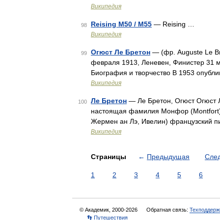
Википедия
Reising M50 / M55
— Reising …
98
Википедия
Огюст Ле Бретон
— (фр. Auguste Le B
99
февраля 1913, Леневен, Финистер 31 м
Биография и творчество В 1953 опубл
Википедия
Ле Бретон
— Ле Бретон, Огюст Огюст Л
100
настоящая фамилия Монфор (Montfort)
Жермен ан Лэ, Ивелин) французский п
Википедия
Страницы
←
Предыдущая
Сле
1
2
3
4
5
6
© Академик, 2000-2026
Обратная связь:
Техподдерж
👣 Путешествия