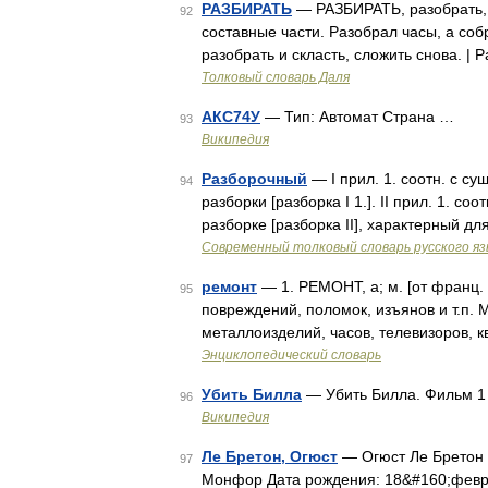
РАЗБИРАТЬ
— РАЗБИРАТЬ, разобрать, р
92
составные части. Разобрал часы, а соб
разобрать и скласть, сложить снова. |
Толковый словарь Даля
АКС74У
— Тип: Автомат Страна …
93
Википедия
Разборочный
— I прил. 1. соотн. с су
94
разборки [разборка I 1.]. II прил. 1. со
разборке [разборка II], характерный д
Современный толковый словарь русского я
ремонт
— 1. РЕМОНТ, а; м. [от франц.
95
повреждений, поломок, изъянов и т.п. 
металлоизделий, часов, телевизоров, 
Энциклопедический словарь
Убить Билла
— Убить Билла. Фильм 1 Kil
96
Википедия
Ле Бретон, Огюст
— Огюст Ле Бретон 
97
Монфор Дата рождения: 18&#160;февр