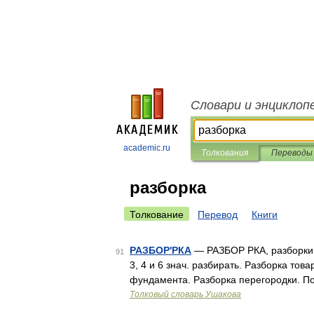
Словари и энциклоп
academic.ru
Толкования
Переводы
разборка
Толкование
Перевод
Книги
РАЗБОР'РКА
— РАЗБОР РКА, разборки, мн
91
3, 4 и 6 знач. разбирать. Разборка тов
фундамента. Разборка перегородки. П
Толковый словарь Ушакова