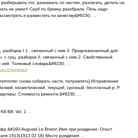
азбирывать что, разнимать по частям, разлагать, делить на
рать не умеет! Сруб по бревну разобрали. Печь надо
 Рассмотреть и разместить по качеству&#8230; …
щ. разборка I 1., связанный с ним 2. Предназначенный для
отн. с сущ. разборка II, связанный с ним 2. Свойственный
ля неё. Толковый словарь&#8230; …
зыка Ефремовой
 remonter снова собирать части, поправлять] Исправление
Мелкий, косметический, текущий, срочный, бесплатный р. Р.
квартиры. Стоимость ремонта.&#8230; …
l Bill: Vol. 1 …
фр.&#160;Auguste Le Breton Имя при рождении: Огюст
аля 1913(1913 02 18) Место рождения …