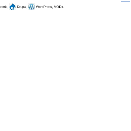
omla,
Drupal,
WordPress, MODx.